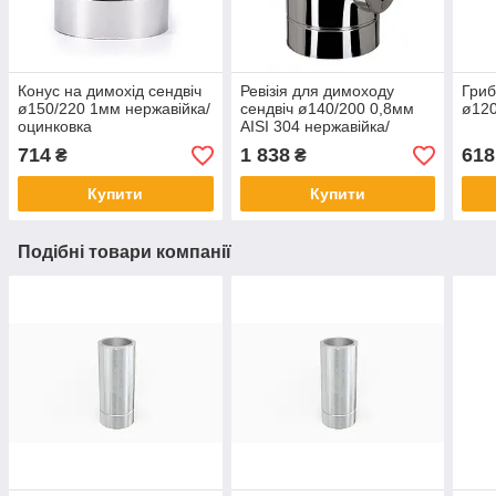
Конус на димохід сендвіч
Ревізія для димоходу
Гриб
ø150/220 1мм нержавійка/
сендвіч ø140/200 0,8мм
ø120
оцинковка
AISI 304 нержавійка/
нержавійка
714
1 838
618
₴
₴
Купити
Купити
Подібні товари компанії