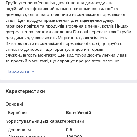
Труба утеплена(сендвіч) двостінна для димоходу - це
надійний та ефективний елемент системи вентиляції та
димовідведення, виготовлений з високоякісної нержавіючої
сталі. Цей продукт призначений для відведення диму,
гарячого повітря та продуктів згоряння з печей, котлів і інших
джерел тепла системи опалення.Головні переваги такої труби
для димоходу включають:Міцність та довговічність:
Виготовлена з високоякісної нержавіючої сталі, ця труба є
стійкістю до корозії, що гарантує її довгий термін
служби.Легкість монтажу: Цей вид труби досить легкий у вазі
та простий в монтажі, що спрощує процес встановлення.
Приховати
Характеристики
Основні
Виробник
Вент Устрій
Користувальницькі характеристики
Довжина, м
0.5
Діаметр димоходу
130/200