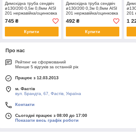
Димохідна труба сендвіч
Димохідна труба сендвіч
Димо
ø130/200 0,5м 0,8мм AISI
ø130/200 0,3м 0,8мм AISI
ø130
201 нержавійка/оцинковка
201 нержавійка/оцинковка
201 
745
492
1 2
₴
₴
Купити
Купити
Про нас
Рейтинг не сформований
Менше 5 відгуків за останній рік
Працює з 12.03.2013
м. Фастів
вул. Брандта, 67, Фастів, Україна
Контакти
Сьогодні працює з 08:00 до 17:00
Показати весь графік роботи