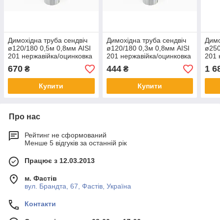
Димохідна труба сендвіч
Димохідна труба сендвіч
Димо
ø120/180 0,5м 0,8мм AISI
ø120/180 0,3м 0,8мм AISI
ø250
201 нержавійка/оцинковка
201 нержавійка/оцинковка
201 
670
444
1 6
₴
₴
Купити
Купити
Про нас
Рейтинг не сформований
Менше 5 відгуків за останній рік
Працює з 12.03.2013
м. Фастів
вул. Брандта, 67, Фастів, Україна
Контакти