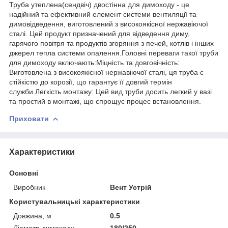
Труба утеплена(сендвіч) двостінна для димоходу - це
надійний та ефективний елемент системи вентиляції та
димовідведення, виготовлений з високоякісної нержавіючої
сталі. Цей продукт призначений для відведення диму,
гарячого повітря та продуктів згоряння з печей, котлів і інших
джерел тепла системи опалення.Головні переваги такої труби
для димоходу включають:Міцність та довговічність:
Виготовлена з високоякісної нержавіючої сталі, ця труба є
стійкістю до корозії, що гарантує її довгий термін
служби.Легкість монтажу: Цей вид труби досить легкий у вазі
та простий в монтажі, що спрощує процес встановлення.
Приховати
Характеристики
Основні
Виробник
Вент Устрій
Користувальницькі характеристики
Довжина, м
0.5
Діаметр димоходу
180/250