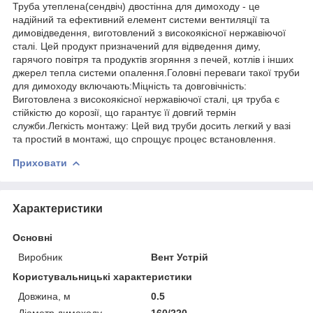
Труба утеплена(сендвіч) двостінна для димоходу - це
надійний та ефективний елемент системи вентиляції та
димовідведення, виготовлений з високоякісної нержавіючої
сталі. Цей продукт призначений для відведення диму,
гарячого повітря та продуктів згоряння з печей, котлів і інших
джерел тепла системи опалення.Головні переваги такої труби
для димоходу включають:Міцність та довговічність:
Виготовлена з високоякісної нержавіючої сталі, ця труба є
стійкістю до корозії, що гарантує її довгий термін
служби.Легкість монтажу: Цей вид труби досить легкий у вазі
та простий в монтажі, що спрощує процес встановлення.
Приховати
Характеристики
Основні
Виробник
Вент Устрій
Користувальницькі характеристики
Довжина, м
0.5
Діаметр димоходу
160/220