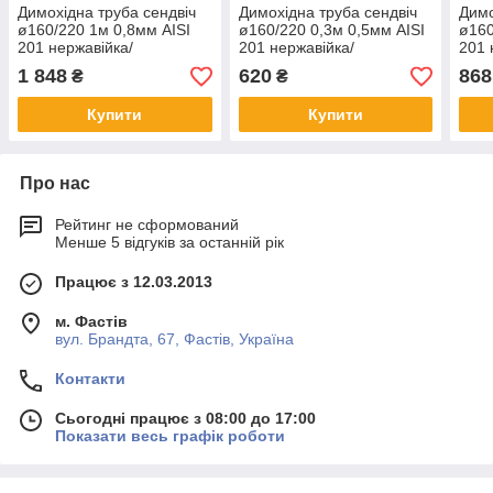
Димохідна труба сендвіч
Димохідна труба сендвіч
Димо
ø160/220 1м 0,8мм AISI
ø160/220 0,3м 0,5мм AISI
ø160
201 нержавійка/
201 нержавійка/
201 
нержавійка
нержавійка
1 848
620
868
₴
₴
Купити
Купити
Про нас
Рейтинг не сформований
Менше 5 відгуків за останній рік
Працює з 12.03.2013
м. Фастів
вул. Брандта, 67, Фастів, Україна
Контакти
Сьогодні працює з 08:00 до 17:00
Показати весь графік роботи