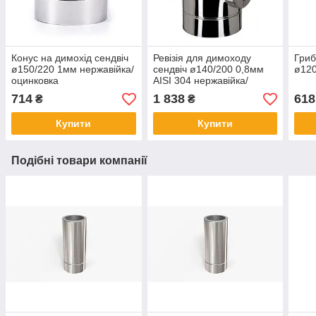
Конус на димохід сендвіч
Ревізія для димоходу
Гриб
ø150/220 1мм нержавійка/
сендвіч ø140/200 0,8мм
ø120
оцинковка
AISI 304 нержавійка/
нержавійка
714
1 838
618
₴
₴
Купити
Купити
Подібні товари компанії