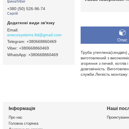
Ірина/Viber
+380 (50) 526-96-74
Сергій
enecosystems.ltd@gmail.com
Опис
+380668860469
+380668860469
Труба утеплена(сендвіч)
+380668860469
виготовлений з високоякі
згоряння з печей, котлів
довговічність: Виготовлен
служби.Легкість монтажу:
Інформація
Наші пос
Про нас
Проектуванн
Головна сторінка