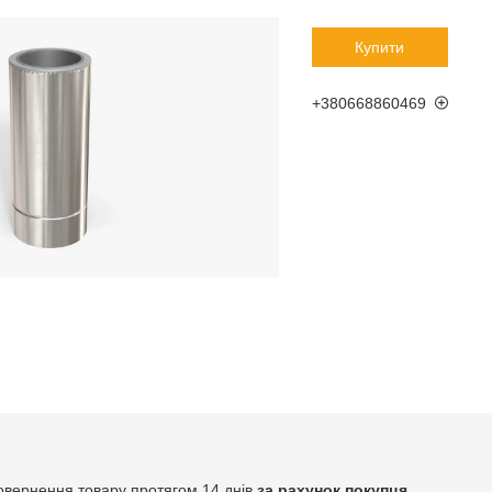
Купити
+380668860469
овернення товару протягом 14 днів
за рахунок покупця