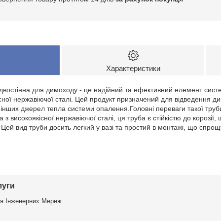
Характеристики
 двостінна для димоходу - це надійний та ефективний елемент сист
сної нержавіючої сталі. Цей продукт призначений для відведення дим
 і інших джерел тепла системи опалення.Головні переваги такої тру
а з високоякісної нержавіючої сталі, ця труба є стійкістю до корозії,
 Цей вид труби досить легкий у вазі та простий в монтажі, що спро
луги
я Інженерних Мереж