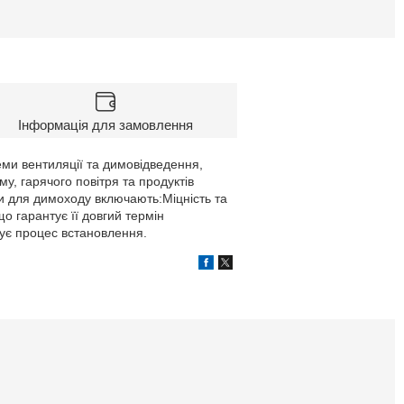
Інформація для замовлення
еми вентиляції та димовідведення,
у, гарячого повітря та продуктів
би для димоходу включають:Міцність та
 що гарантує її довгий термін
щує процес встановлення.