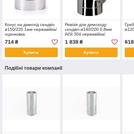
Конус на димохід сендвіч
Ревізія для димоходу
Гриб
ø150/220 1мм нержавійка/
сендвіч ø140/200 0,8мм
ø120
оцинковка
AISI 304 нержавійка/
нержавійка
714
1 838
618
₴
₴
Купити
Купити
Подібні товари компанії