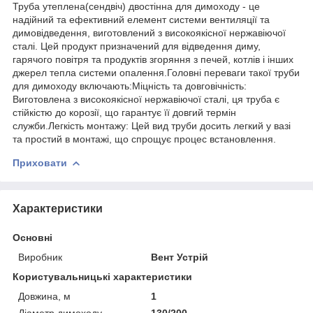
Труба утеплена(сендвіч) двостінна для димоходу - це
надійний та ефективний елемент системи вентиляції та
димовідведення, виготовлений з високоякісної нержавіючої
сталі. Цей продукт призначений для відведення диму,
гарячого повітря та продуктів згоряння з печей, котлів і інших
джерел тепла системи опалення.Головні переваги такої труби
для димоходу включають:Міцність та довговічність:
Виготовлена з високоякісної нержавіючої сталі, ця труба є
стійкістю до корозії, що гарантує її довгий термін
служби.Легкість монтажу: Цей вид труби досить легкий у вазі
та простий в монтажі, що спрощує процес встановлення.
Приховати
Характеристики
Основні
Виробник
Вент Устрій
Користувальницькі характеристики
Довжина, м
1
Діаметр димоходу
130/200