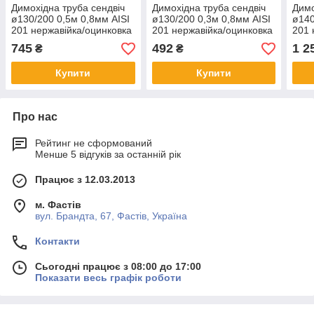
Димохідна труба сендвіч
Димохідна труба сендвіч
Димо
ø130/200 0,5м 0,8мм AISI
ø130/200 0,3м 0,8мм AISI
ø140
201 нержавійка/оцинковка
201 нержавійка/оцинковка
201 
745
492
1 2
₴
₴
Купити
Купити
Про нас
Рейтинг не сформований
Менше 5 відгуків за останній рік
Працює з 12.03.2013
м. Фастів
вул. Брандта, 67, Фастів, Україна
Контакти
Сьогодні працює з 08:00 до 17:00
Показати весь графік роботи