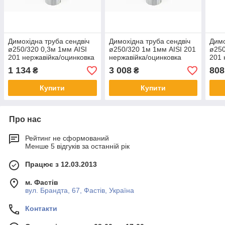
Димохідна труба сендвіч
Димохідна труба сендвіч
Димо
ø250/320 0,3м 1мм AISI
ø250/320 1м 1мм AISI 201
ø250
201 нержавійка/оцинковка
нержавійка/оцинковка
201 
1 134
3 008
808
₴
₴
Купити
Купити
Про нас
Рейтинг не сформований
Менше 5 відгуків за останній рік
Працює з 12.03.2013
м. Фастів
вул. Брандта, 67, Фастів, Україна
Контакти