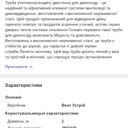
Труба утеплена(сендвіч) двостінна для димоходу - це
надійний та ефективний елемент системи вентиляції та
димовідведення, виготовлений з високоякісної нержавіючої
сталі. Цей продукт призначений для відведення диму,
гарячого повітря та продуктів згоряння з печей, котлів і інших
джерел тепла системи опалення.Головні переваги такої труби
для димоходу включають:Міцність та довговічність:
Виготовлена з високоякісної нержавіючої сталі, ця труба є
стійкістю до корозії, що гарантує її довгий термін
служби.Легкість монтажу: Цей вид труби досить легкий у вазі
та простий в монтажі, що спрощує процес встановлення.
Приховати
Характеристики
Основні
Виробник
Вент Устрій
Користувальницькі характеристики
Довжина, м
1
Діаметр димоходу
250/320