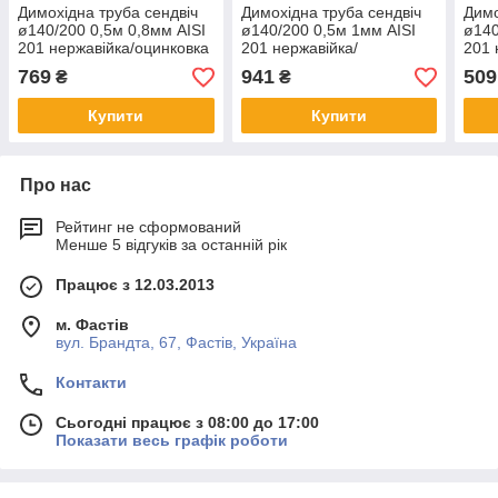
Димохідна труба сендвіч
Димохідна труба сендвіч
Димо
ø140/200 0,5м 0,8мм AISI
ø140/200 0,5м 1мм AISI
ø140
201 нержавійка/оцинковка
201 нержавійка/
201 
нержавійка
769
941
509
₴
₴
Купити
Купити
Про нас
Рейтинг не сформований
Менше 5 відгуків за останній рік
Працює з 12.03.2013
м. Фастів
вул. Брандта, 67, Фастів, Україна
Контакти
Сьогодні працює з 08:00 до 17:00
Показати весь графік роботи