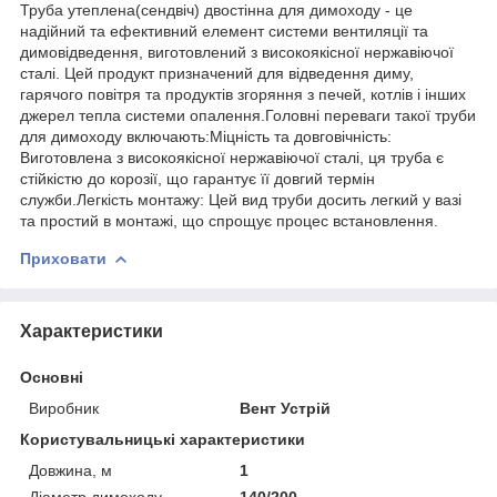
Труба утеплена(сендвіч) двостінна для димоходу - це
надійний та ефективний елемент системи вентиляції та
димовідведення, виготовлений з високоякісної нержавіючої
сталі. Цей продукт призначений для відведення диму,
гарячого повітря та продуктів згоряння з печей, котлів і інших
джерел тепла системи опалення.Головні переваги такої труби
для димоходу включають:Міцність та довговічність:
Виготовлена з високоякісної нержавіючої сталі, ця труба є
стійкістю до корозії, що гарантує її довгий термін
служби.Легкість монтажу: Цей вид труби досить легкий у вазі
та простий в монтажі, що спрощує процес встановлення.
Приховати
Характеристики
Основні
Виробник
Вент Устрій
Користувальницькі характеристики
Довжина, м
1
Діаметр димоходу
140/200