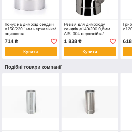
Конус на димохід сендвіч
Ревізія для димоходу
Гриб
ø150/220 1мм нержавійка/
сендвіч ø140/200 0,8мм
ø120
оцинковка
AISI 304 нержавійка/
нержавійка
714
1 838
618
₴
₴
Купити
Купити
Подібні товари компанії